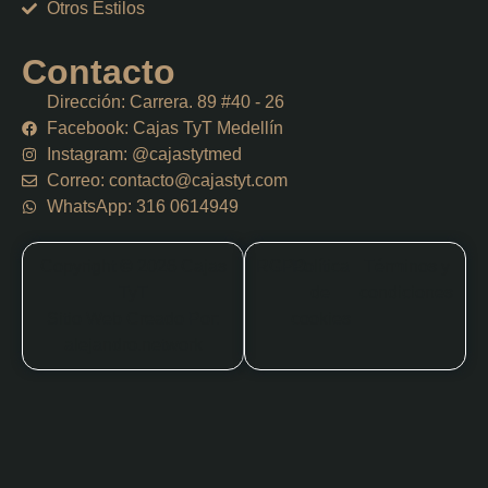
Otros Estilos
Contacto
Dirección: Carrera. 89 #40 - 26
Facebook: Cajas TyT Medellín
Instagram: @cajastytmed
Correo: contacto@cajastyt.com
WhatsApp: 316 0614949
Copyright © 2026 Cajas
RGPD
Política
Términos y
TyT
de
condiciones
Sitio Web Creado Por:
cookies
alejandro.network