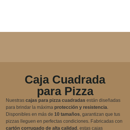
Caja Cuadrada
para Pizza
Nuestras
cajas para pizza cuadradas
están diseñadas
para brindar la máxima
protección y resistencia
.
Disponibles en más de
10 tamaños
, garantizan que tus
pizzas lleguen en perfectas condiciones. Fabricadas con
cartón corrugado de alta calidad
, estas cajas