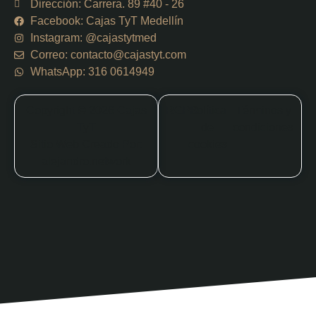
Dirección: Carrera. 89 #40 - 26
Facebook: Cajas TyT Medellín
Instagram: @cajastytmed
Correo: contacto@cajastyt.com
WhatsApp: 316 0614949
Copyright © 2026 Cajas
RGPD
Política
Términos y
TyT
de
condiciones
Sitio Web Creado Por:
cookies
alejandro.network