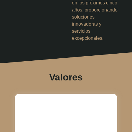
en los próximos cinco
años, proporcionando
soluciones
innovadoras y
servicios
excepcionales.
Valores
En Cajas Corrugadas T y T, el respeto es
fundamental en cada interacción con nuestros
clientes. Nos comprometemos a escuchar