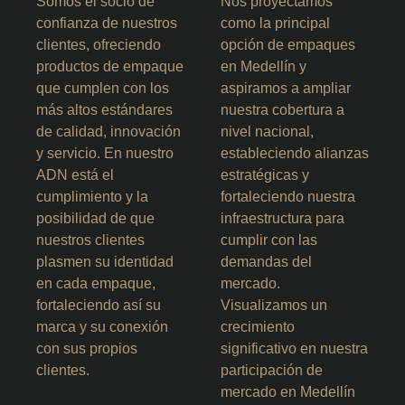
Somos el socio de
Nos proyectamos
confianza de nuestros
como la principal
clientes, ofreciendo
opción de empaques
productos de empaque
en Medellín y
que cumplen con los
aspiramos a ampliar
más altos estándares
nuestra cobertura a
de calidad, innovación
nivel nacional,
y servicio. En nuestro
estableciendo alianzas
ADN está el
estratégicas y
cumplimiento y la
fortaleciendo nuestra
posibilidad de que
infraestructura para
nuestros clientes
cumplir con las
plasmen su identidad
demandas del
en cada empaque,
mercado.
fortaleciendo así su
Visualizamos un
marca y su conexión
crecimiento
con sus propios
significativo en nuestra
clientes.
participación de
mercado en Medellín