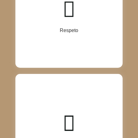
activamente sus necesidades, ofrecer soluciones
que cumplan con sus expectativas y garantizar la
máxima calidad en nuestros productos y servicios.
Valoramos la confianza que nuestros clientes
depositan en nosotros y nos esforzamos por
mantener relaciones basadas en el respeto mutuo y
Respeto
la satisfacción del cliente.
Fomentamos un sentido de pertenencia en nuestro
equipo, donde cada miembro se sienta valorado y
parte integral de nuestra misión y visión.
Reconocemos y celebramos los logros individuales y
colectivos, promoviendo un ambiente de trabajo
colaborativo y motivador. Al cultivar un fuerte
sentido de pertenencia, inspiramos a nuestro equipo
a dar lo mejor de sí mismos en cada tarea y proyecto,