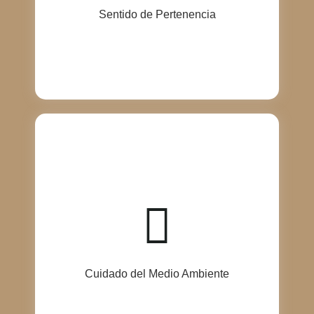
impulsando así el crecimiento y el éxito de nuestra
Sentido de Pertenencia
empresa.
En Cajas Corrugadas T y T, nos comprometemos a
reducir nuestro impacto en el medio ambiente
mediante prácticas sostenibles y responsables.
Implementamos medidas para minimizar el
desperdicio de recursos, promover el reciclaje y
utilizar materiales ecoamigables en nuestra
producción de empaques. Valoramos la importancia
de preservar el medio ambiente para las
generaciones futuras y trabajamos activamente para
Cuidado del Medio Ambiente
contribuir a un mundo más verde y sostenible.