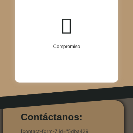
En Cajas Corrugadas T y T, cada cliente es una
prioridad. Nos comprometemos a brindar atención
cercana, asesoría personalizada y soluciones que
respondan a sus necesidades reales. Más allá de
vender empaques, construimos relaciones de
confianza duraderas, basadas en la disposición, la
escucha activa y el cumplimiento de nuestras
promesas.
Compromiso
Contáctanos:
[contact-form-7 id="5dba429"