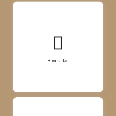
La honestidad es el pilar de nuestra empresa,
guiando nuestras acciones y decisiones en todo
momento. En Cajas Corrugadas T y T, valoramos la
transparencia y la integridad en todas nuestras
relaciones comerciales. Nos comprometemos a
comunicarnos de manera abierta y honesta con
nuestros clientes, brindando información precisa y
soluciones genuinas que reflejen nuestros valores y
principios éticos. En un mercado competitivo,
creemos que la honestidad es fundamental para
Honestidad
construir relaciones sólidas y duraderas con nuestros
clientes.